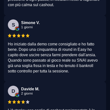
con più calma sul cashout.
Simone V.
S
1 giorni
Ho iniziato dalla demo come consigliato e ho fatto
bene. Dopo una cinquantina di round in Easy ho
capito dove uscire senza farmi prendere dall'ansia.
Quando sono passato al gioco reale su SNAI avevo
già una soglia fissa in testa e ho tenuto il bankroll
sotto controllo per tutta la sessione.
Davide M.
D
2 giorni