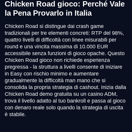
Chicken Road gioco: Perché Vale
la Pena Provarlo in Italia
Chicken Road si distingue dai crash game
tradizionali per tre elementi concreti: RTP del 98%,
quattro livelli di difficoltà con linee misurabili per
round e una vincita massima di 10.000 EUR
accessibile senza funzioni di gioco opache. Questo
Chicken Road gioco non richiede esperienza
pregressa - la struttura a livelli consente di iniziare
in Easy con rischio minimo e aumentare
gradualmente la difficoltà man mano che si
consolida la propria strategia di cashout. Inizia dalla
Chicken Road demo gratuita su un casino ADM,
trova il livello adatto al tuo bankroll e passa al gioco
con denaro reale solo quando la strategia di uscita
è stabile.