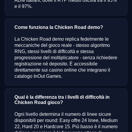
ADM italiani, dove il RTP medio oscilla tra il 95%
e il 97%.
Come funziona la Chicken Road demo?
La Chicken Road demo replica fedelmente le
meccaniche del gioco reale - stesso algoritmo
RNG, stessi livelli di difficoltà e stessa
progressione del moltiplicatore - senza richiedere
registrazione né deposito. È accessibile
direttamente sui casino online che integrano il
catalogo InOut Games.
Qual è la differenza tra i livelli di difficoltà in
Chicken Road gioco?
Ogni livello determina il numero di linee sicure
disponibili per round: Easy offre 24 linee, Medium
22, Hard 20 e Hardcore 15. Più basso è il numero