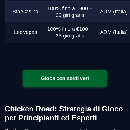
100% fino a €300 +
StarCasino
ADM (Italia)
30 giri gratis
100% fino a €100 +
LeoVegas
ADM (Italia)
25 giri gratis
Gioca con soldi veri
Chicken Road: Strategia di Gioco
per Principianti ed Esperti