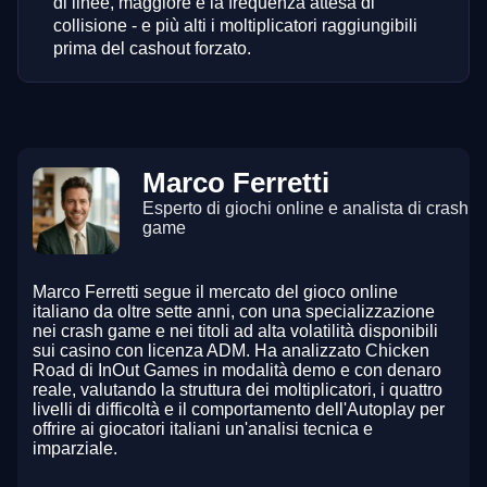
di linee, maggiore è la frequenza attesa di
collisione - e più alti i moltiplicatori raggiungibili
prima del cashout forzato.
Marco Ferretti
Esperto di giochi online e analista di crash
game
Marco Ferretti segue il mercato del gioco online
italiano da oltre sette anni, con una specializzazione
nei crash game e nei titoli ad alta volatilità disponibili
sui casino con licenza ADM. Ha analizzato Chicken
Road di InOut Games in modalità demo e con denaro
reale, valutando la struttura dei moltiplicatori, i quattro
livelli di difficoltà e il comportamento dell'Autoplay per
offrire ai giocatori italiani un'analisi tecnica e
imparziale.