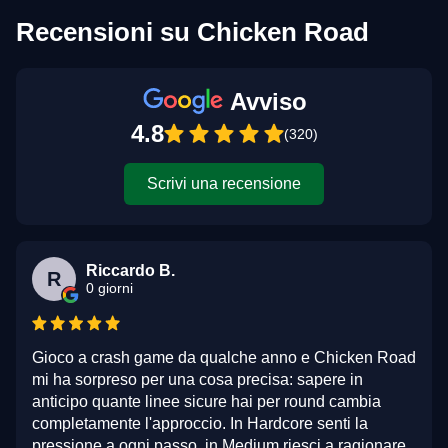
Recensioni su Chicken Road
Avviso
4.8
(320)
Scrivi una recensione
Riccardo B.
R
0 giorni
Gioco a crash game da qualche anno e Chicken Road
mi ha sorpreso per una cosa precisa: sapere in
anticipo quante linee sicure hai per round cambia
completamente l'approccio. In Hardcore senti la
pressione a ogni passo, in Medium riesci a ragionare