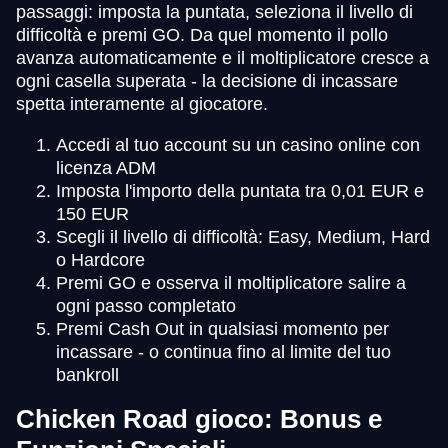
passaggi: imposta la puntata, seleziona il livello di
difficoltà e premi GO. Da quel momento il pollo
avanza automaticamente e il moltiplicatore cresce a
ogni casella superata - la decisione di incassare
spetta interamente al giocatore.
Accedi al tuo account su un casino online con
licenza ADM
Imposta l'importo della puntata tra 0,01 EUR e
150 EUR
Scegli il livello di difficoltà: Easy, Medium, Hard
o Hardcore
Premi GO e osserva il moltiplicatore salire a
ogni passo completato
Premi Cash Out in qualsiasi momento per
incassare - o continua fino al limite del tuo
bankroll
Chicken Road gioco: Bonus e